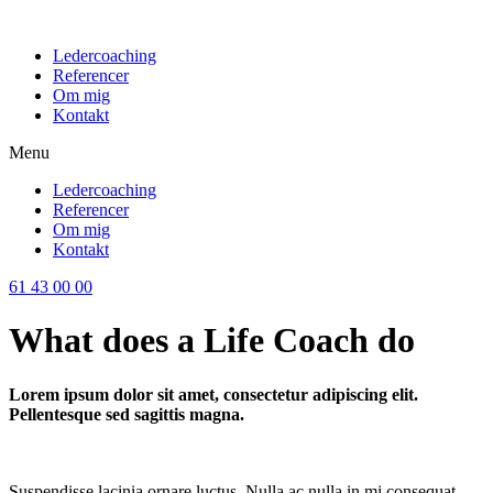
Videre
til
Ledercoaching
indhold
Referencer
Om mig
Kontakt
Menu
Ledercoaching
Referencer
Om mig
Kontakt
61 43 00 00
What does a Life Coach do
Lorem ipsum dolor sit amet, consectetur adipiscing elit.
Pellentesque sed sagittis magna.
Suspendisse lacinia ornare luctus. Nulla ac nulla in mi consequat