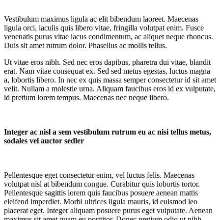
Vestibulum maximus ligula ac elit bibendum laoreet. Maecenas
ligula orci, iaculis quis libero vitae, fringilla volutpat enim. Fusce
venenatis purus vitae lacus condimentum, ac aliquet neque rhoncus.
Duis sit amet rutrum dolor. Phasellus ac mollis tellus.
Ut vitae eros nibh. Sed nec eros dapibus, pharetra dui vitae, blandit
erat. Nam vitae consequat ex. Sed sed metus egestas, luctus magna
a, lobortis libero. In nec ex quis massa semper consectetur id sit amet
velit. Nullam a molestie urna. Aliquam faucibus eros id ex vulputate,
id pretium lorem tempus. Maecenas nec neque libero.
Integer ac nisl a sem vestibulum rutrum eu ac nisi tellus metus,
sodales vel auctor sedler
Pellentesque eget consectetur enim, vel luctus felis. Maecenas
volutpat nisl at bibendum congue. Curabitur quis lobortis tortor.
Pellentesque sagittis lorem quis faucibus posuere aenean mattis
eleifend imperdiet. Morbi ultrices ligula mauris, id euismod leo
placerat eget. Integer aliquam posuere purus eget vulputate. Aenean
maximus sit amet quam eu porttitor. Donec pretium odio ut nibh