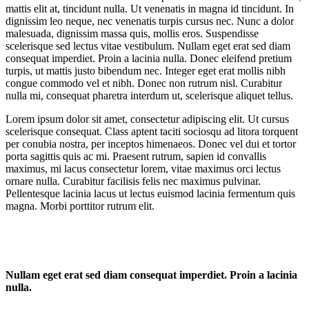
mattis elit at, tincidunt nulla. Ut venenatis in magna id tincidunt. In
dignissim leo neque, nec venenatis turpis cursus nec. Nunc a dolor
malesuada, dignissim massa quis, mollis eros. Suspendisse
scelerisque sed lectus vitae vestibulum. Nullam eget erat sed diam
consequat imperdiet. Proin a lacinia nulla. Donec eleifend pretium
turpis, ut mattis justo bibendum nec. Integer eget erat mollis nibh
congue commodo vel et nibh. Donec non rutrum nisl. Curabitur
nulla mi, consequat pharetra interdum ut, scelerisque aliquet tellus.
Lorem ipsum dolor sit amet, consectetur adipiscing elit. Ut cursus
scelerisque consequat. Class aptent taciti sociosqu ad litora torquent
per conubia nostra, per inceptos himenaeos. Donec vel dui et tortor
porta sagittis quis ac mi. Praesent rutrum, sapien id convallis
maximus, mi lacus consectetur lorem, vitae maximus orci lectus
ornare nulla. Curabitur facilisis felis nec maximus pulvinar.
Pellentesque lacinia lacus ut lectus euismod lacinia fermentum quis
magna. Morbi porttitor rutrum elit.
Nullam eget erat sed diam consequat imperdiet. Proin a lacinia
nulla.