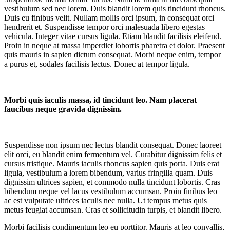
vestibulum sed nec lorem. Duis blandit lorem quis tincidunt rhoncus.
Duis eu finibus velit. Nullam mollis orci ipsum, in consequat orci
hendrerit et. Suspendisse tempor orci malesuada libero egestas
vehicula. Integer vitae cursus ligula. Etiam blandit facilisis eleifend.
Proin in neque at massa imperdiet lobortis pharetra et dolor. Praesent
quis mauris in sapien dictum consequat. Morbi neque enim, tempor
a purus et, sodales facilisis lectus. Donec at tempor ligula.
Morbi quis iaculis massa, id tincidunt leo. Nam placerat
faucibus neque gravida dignissim.
Suspendisse non ipsum nec lectus blandit consequat. Donec laoreet
elit orci, eu blandit enim fermentum vel. Curabitur dignissim felis et
cursus tristique. Mauris iaculis rhoncus sapien quis porta. Duis erat
ligula, vestibulum a lorem bibendum, varius fringilla quam. Duis
dignissim ultrices sapien, et commodo nulla tincidunt lobortis. Cras
bibendum neque vel lacus vestibulum accumsan. Proin finibus leo
ac est vulputate ultrices iaculis nec nulla. Ut tempus metus quis
metus feugiat accumsan. Cras et sollicitudin turpis, et blandit libero.
Morbi facilisis condimentum leo eu porttitor. Mauris at leo convallis,