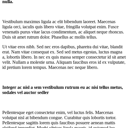
nulla.
Vestibulum maximus ligula ac elit bibendum laoreet. Maecenas
ligula orci, iaculis quis libero vitae, fringilla volutpat enim. Fusce
venenatis purus vitae lacus condimentum, ac aliquet neque rhoncus.
Duis sit amet rutrum dolor. Phasellus ac mollis tellus.
Ut vitae eros nibh. Sed nec eros dapibus, pharetra dui vitae, blandit
erat. Nam vitae consequat ex. Sed sed metus egestas, luctus magna
a, lobortis libero. In nec ex quis massa semper consectetur id sit amet
velit. Nullam a molestie urna. Aliquam faucibus eros id ex vulputate,
id pretium lorem tempus. Maecenas nec neque libero.
Integer ac nisl a sem vestibulum rutrum eu ac nisi tellus metus,
sodales vel auctor sedler
Pellentesque eget consectetur enim, vel luctus felis. Maecenas
volutpat nisl at bibendum congue. Curabitur quis lobortis tortor.
Pellentesque sagittis lorem quis faucibus posuere aenean mattis
eleifend imperdiet. Morbi ultrices ligula mauris, id euismod leo