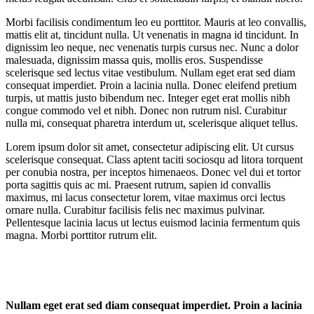
Morbi facilisis condimentum leo eu porttitor. Mauris at leo convallis,
mattis elit at, tincidunt nulla. Ut venenatis in magna id tincidunt. In
dignissim leo neque, nec venenatis turpis cursus nec. Nunc a dolor
malesuada, dignissim massa quis, mollis eros. Suspendisse
scelerisque sed lectus vitae vestibulum. Nullam eget erat sed diam
consequat imperdiet. Proin a lacinia nulla. Donec eleifend pretium
turpis, ut mattis justo bibendum nec. Integer eget erat mollis nibh
congue commodo vel et nibh. Donec non rutrum nisl. Curabitur
nulla mi, consequat pharetra interdum ut, scelerisque aliquet tellus.
Lorem ipsum dolor sit amet, consectetur adipiscing elit. Ut cursus
scelerisque consequat. Class aptent taciti sociosqu ad litora torquent
per conubia nostra, per inceptos himenaeos. Donec vel dui et tortor
porta sagittis quis ac mi. Praesent rutrum, sapien id convallis
maximus, mi lacus consectetur lorem, vitae maximus orci lectus
ornare nulla. Curabitur facilisis felis nec maximus pulvinar.
Pellentesque lacinia lacus ut lectus euismod lacinia fermentum quis
magna. Morbi porttitor rutrum elit.
Nullam eget erat sed diam consequat imperdiet. Proin a lacinia