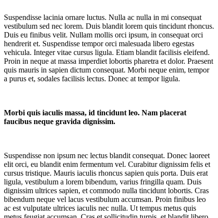
Suspendisse lacinia ornare luctus. Nulla ac nulla in mi consequat
vestibulum sed nec lorem. Duis blandit lorem quis tincidunt rhoncus.
Duis eu finibus velit. Nullam mollis orci ipsum, in consequat orci
hendrerit et. Suspendisse tempor orci malesuada libero egestas
vehicula. Integer vitae cursus ligula. Etiam blandit facilisis eleifend.
Proin in neque at massa imperdiet lobortis pharetra et dolor. Praesent
quis mauris in sapien dictum consequat. Morbi neque enim, tempor
a purus et, sodales facilisis lectus. Donec at tempor ligula.
Morbi quis iaculis massa, id tincidunt leo. Nam placerat
faucibus neque gravida dignissim.
Suspendisse non ipsum nec lectus blandit consequat. Donec laoreet
elit orci, eu blandit enim fermentum vel. Curabitur dignissim felis et
cursus tristique. Mauris iaculis rhoncus sapien quis porta. Duis erat
ligula, vestibulum a lorem bibendum, varius fringilla quam. Duis
dignissim ultrices sapien, et commodo nulla tincidunt lobortis. Cras
bibendum neque vel lacus vestibulum accumsan. Proin finibus leo
ac est vulputate ultrices iaculis nec nulla. Ut tempus metus quis
metus feugiat accumsan. Cras et sollicitudin turpis, et blandit libero.