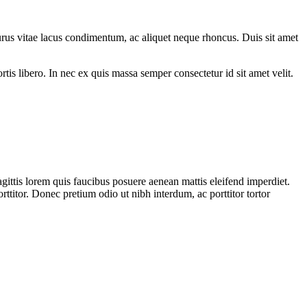
purus vitae lacus condimentum, ac aliquet neque rhoncus. Duis sit amet
tis libero. In nec ex quis massa semper consectetur id sit amet velit.
agittis lorem quis faucibus posuere aenean mattis eleifend imperdiet.
ttitor. Donec pretium odio ut nibh interdum, ac porttitor tortor