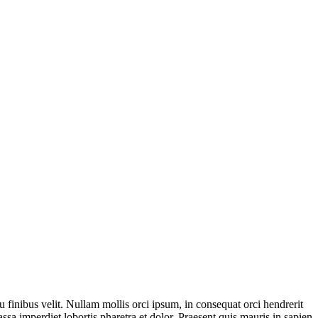
 finibus velit. Nullam mollis orci ipsum, in consequat orci hendrerit
assa imperdiet lobortis pharetra et dolor. Praesent quis mauris in sapien