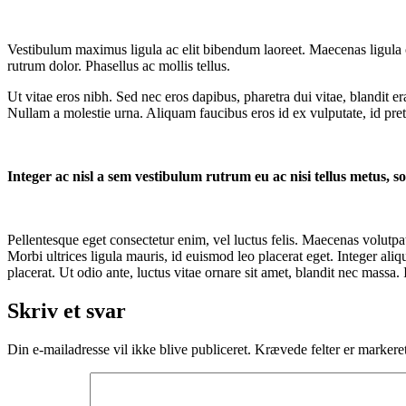
Vestibulum maximus ligula ac elit bibendum laoreet. Maecenas ligula or
rutrum dolor. Phasellus ac mollis tellus.
Ut vitae eros nibh. Sed nec eros dapibus, pharetra dui vitae, blandit e
Nullam a molestie urna. Aliquam faucibus eros id ex vulputate, id pr
Integer ac nisl a sem vestibulum rutrum eu ac nisi tellus metus, so
Pellentesque eget consectetur enim, vel luctus felis. Maecenas volutpat
Morbi ultrices ligula mauris, id euismod leo placerat eget. Integer al
placerat. Ut odio ante, luctus vitae ornare sit amet, blandit nec massa
Skriv et svar
Din e-mailadresse vil ikke blive publiceret.
Krævede felter er marker