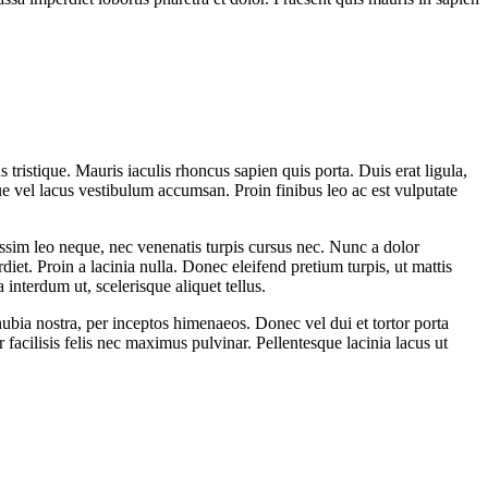
tristique. Mauris iaculis rhoncus sapien quis porta. Duis erat ligula,
e vel lacus vestibulum accumsan. Proin finibus leo ac est vulputate
gnissim leo neque, nec venenatis turpis cursus nec. Nunc a dolor
et. Proin a lacinia nulla. Donec eleifend pretium turpis, ut mattis
nterdum ut, scelerisque aliquet tellus.
nubia nostra, per inceptos himenaeos. Donec vel dui et tortor porta
 facilisis felis nec maximus pulvinar. Pellentesque lacinia lacus ut