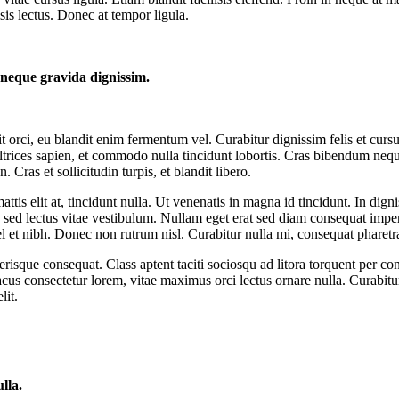
is lectus. Donec at tempor ligula.
 neque gravida dignissim.
orci, eu blandit enim fermentum vel. Curabitur dignissim felis et cursus 
trices sapien, et commodo nulla tincidunt lobortis. Cras bibendum nequ
Cras et sollicitudin turpis, et blandit libero.
attis elit at, tincidunt nulla. Ut venenatis in magna id tincidunt. In di
sed lectus vitae vestibulum. Nullam eget erat sed diam consequat imperdi
et nibh. Donec non rutrum nisl. Curabitur nulla mi, consequat pharetra i
erisque consequat. Class aptent taciti sociosqu ad litora torquent per co
acus consectetur lorem, vitae maximus orci lectus ornare nulla. Curabitur
lit.
lla.