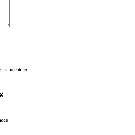
eg kommenterer.
ag
 møde