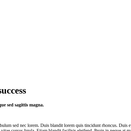
success
que sed sagittis magna.
ibulum sed nec lorem. Duis blandit lorem quis tincidunt rhoncus. Duis eu
itae cursus ligula. Etiam blandit facilisis eleifend. Proin in neque at m