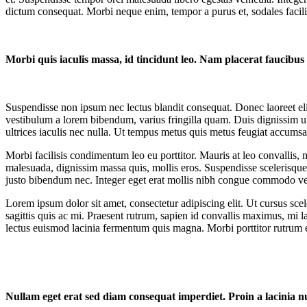
dictum consequat. Morbi neque enim, tempor a purus et, sodales facilis
Morbi quis iaculis massa, id tincidunt leo. Nam placerat faucibus
Suspendisse non ipsum nec lectus blandit consequat. Donec laoreet elit 
vestibulum a lorem bibendum, varius fringilla quam. Duis dignissim ul
ultrices iaculis nec nulla. Ut tempus metus quis metus feugiat accumsan. 
Morbi facilisis condimentum leo eu porttitor. Mauris at leo convallis, m
malesuada, dignissim massa quis, mollis eros. Suspendisse scelerisque 
justo bibendum nec. Integer eget erat mollis nibh congue commodo vel 
Lorem ipsum dolor sit amet, consectetur adipiscing elit. Ut cursus scel
sagittis quis ac mi. Praesent rutrum, sapien id convallis maximus, mi l
lectus euismod lacinia fermentum quis magna. Morbi porttitor rutrum e
Nullam eget erat sed diam consequat imperdiet. Proin a lacinia nu