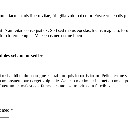
ci, iaculis quis libero vitae, fringilla volutpat enim. Fusce venenatis 
rat. Nam vitae consequat ex. Sed sed metus egestas, luctus magna a, lobor
etium lorem tempus. Maecenas nec neque libero.
dales vel auctor sedler
 nisl at bibendum congue. Curabitur quis lobortis tortor. Pellentesque s
iquam posuere purus eget vulputate. Aenean maximus sit amet quam eu por
. Interdum et malesuada fames ac ante ipsum primis in faucibus.
et med
*