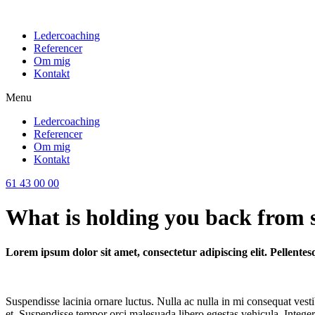
Videre
til
Ledercoaching
indhold
Referencer
Om mig
Kontakt
Menu
Ledercoaching
Referencer
Om mig
Kontakt
61 43 00 00
What is holding you back from 
Lorem ipsum dolor sit amet, consectetur adipiscing elit. Pellentes
Suspendisse lacinia ornare luctus. Nulla ac nulla in mi consequat vest
et. Suspendisse tempor orci malesuada libero egestas vehicula. Integer v